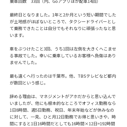
乗車回数 33回（内、Goアプリほか配車14回）
最終日となりました。1年と2か月という短い期間でした
が土地感がほぼないところで、タクシードライバーとし
て乗務できたことは自分でもそれなりに頑張ったなと思
います。
車をぶつけたこと3回、うち1回は左側を大きくへこませ
る事故でした。幸いに乗車しているお客様へ負傷はあり
ませんでした。
最も遠くへ行ったのは千葉市。他、TBSテレビなど都内
が数回という感じ。
辞める理由は、マネジメントがアホだからと思い込んで
いましたが、他にも根本的なところでオフィス勤務なら
1日8時間、週5日勤務、祝日、年末年始などが休みなの
に対して、一見、ひと月12日勤務でお得と思いきや、時
間にすると1日16時間だとしても16時間×12日=192時間