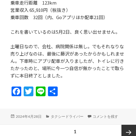
乗車走行距離 123km
営業収入 65,910円（税抜き）
乗車回数 32回（内、Goアプリほか配車21回）
これを書いているのは5月2日、良く思い出せません。
土曜日なので、会社、病院関係は無し。でもそれなりな
売り上げなのは、最後に藤沢があったからかもしれませ
ん。下車時にアプリ配車が入りましたが、トイレに行き
たかったのと、場所に今一つ自信が無かったことで取ら
ずに本日終了としました。
Fa
T
Li
共
ce
w
n
有
b
itt
e
投
カ
2024年4月27日（土）乗務
2024年4月28日
タクシードライバー
コメントを残す
o
er
稿
テ
投
日:
ゴ
o
ページ
1
リ
稿