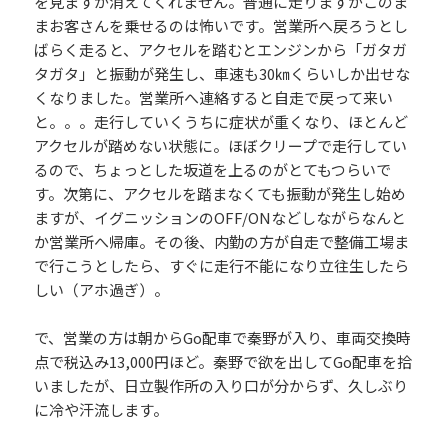
を見ますが消えてくれません。普通に走りますがこのま
まお客さんを乗せるのは怖いです。営業所へ戻ろうとし
ばらく走ると、アクセルを踏むとエンジンから「ガタガ
タガタ」と振動が発生し、車速も30㎞くらいしか出せな
くなりました。営業所へ連絡すると自走で戻って来い
と。。。走行していくうちに症状が重くなり、ほとんど
アクセルが踏めない状態に。ほぼクリープで走行してい
るので、ちょっとした坂道を上るのがとてもつらいで
す。次第に、アクセルを踏まなくても振動が発生し始め
ますが、イグニッションのOFF/ONなどしながらなんと
か営業所へ帰庫。その後、内勤の方が自走で整備工場ま
で行こうとしたら、すぐに走行不能になり立往生したら
しい（アホ過ぎ）。
で、営業の方は朝からGo配車で秦野が入り、車両交換時
点で税込み13,000円ほど。秦野で欲を出してGo配車を拾
いましたが、日立製作所の入り口が分からず、久しぶり
に冷や汗流します。