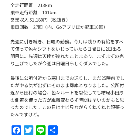
全走行距離 213km
乗車走行距離 101km
営業収入 51,180円（税抜き）
乗車回数 27回（内、Goアプリほか配車10回）
先週に引き続き、日曜の勤務。今月は残りの有給をすべ
て使って色々シフトをいじっていたら日曜日に2日出る
羽目に。先週は天候が崩れたことまあり、まずまずの売
り上げでしたが今週は日曜日らしくダメでした。
最後に公所付近から寒川までお送りし、まだ25時前でし
たがやる気が出ずにそのまま帰庫となりました。公所付
近から田村の場合、色々ルートを駆使しても結局小田厚
の側道を使った方が距離変わらず時間は早いのかもと思
ったのでした。この日はナビ見ながらくねくねと頑張っ
たんですけど。
Fa
T
Li
共