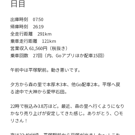
日目
出庫時刻 07:50
帰庫時刻 26:19
全走行距離 291km
乗車走行距離 121km
営業収入 61,560円（税抜き）
乗車回数 27回（内、Goアプリほか配車15回）
午前中は平塚駅前。動き悪いです。
夕方から森の里で本厚木3本、他Go配車2本。平塚へ戻
る途中で大神から愛甲石田。
22時で税込み3.8万ほど。最近、森の里へ行くようになり
かなり売り上げが安定してきた感じ。ありがとう、〇モ
リさん！
夜は23:40分頃、平塚駅前から戸塚が出ました～！これ