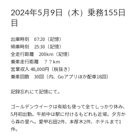
o
リ
k
ー
2024年5月9日（木）乗務155日
目
出庫時刻 07:20（記憶）
帰庫時刻 25:30（記憶）
全走行距離 200km（記憶）
乗車走行距離 ？？km
営業収入 48,000円（税抜き）
乗車回数 30回（内、Goアプリほか配車18回）
記録忘れにて記憶にて。
ゴールデンウイークは有給も使って全てしっかり休み、
5月初出勤。午前中は駅に付けるもどれも近場。夕方か
ら森の里へ。愛甲石田2件、本厚木2件、ホテルまで1
件。