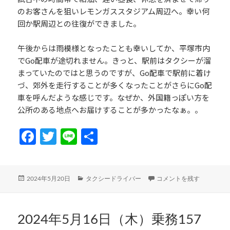
のお客さんを狙いレモンガススタジアム周辺へ。幸い何
回か駅周辺との往復ができました。
午後からは雨模様となったことも幸いしてか、平塚市内
でGo配車が途切れません。きっと、駅前はタクシーが溜
まっていたのではと思うのですが、Go配車で駅前に着け
づ、郊外を走行することが多くなったことがさらにGo配
車を呼んだような感じです。なぜか、外国籍っぽい方を
公所のある地点へお届けすることが多かったなぁ。。
Fa
T
Li
共
ce
w
n
有
b
itt
e
投
カ
2024年5月19日（日）乗務
2024年5月20日
タクシードライバー
コメントを残す
o
er
稿
テ
日:
ゴ
o
リ
k
ー
2024年5月16日（木）乗務157