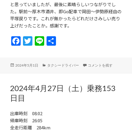
と思っていましたが、最後に素晴らしいつながりでし
た。駅前～厚木市酒井、即Go配車で岡田～伊勢原経由の
平塚戻りです。これが無かったらどれだけさみしい売り
上げだったことか。感謝です。
Fa
T
Li
共
ce
w
n
有
b
itt
e
投
カ
2024年4月30日（月）乗務1
2024年5月1日
タクシードライバー
コメントを残す
o
er
稿
テ
日:
ゴ
o
リ
k
ー
2024年4月27日（土）乗務153
日目
出庫時刻 08:02
帰庫時刻 26:05
全走行距離 284km