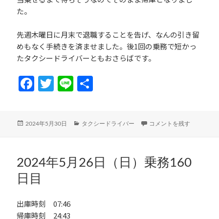
た。
先週木曜日に月末で退職することを告げ、なんの引き留
めもなく手続きを済ませました。後1回の乗務で短かっ
たタクシードライバーともおさらばです。
Fa
T
Li
共
ce
w
n
有
b
itt
e
投
カ
2024年5月28日（火）乗務
2024年5月30日
タクシードライバー
コメントを残す
o
er
稿
テ
日:
ゴ
o
リ
k
ー
2024年5月26日（日）乗務160
日目
出庫時刻 07:46
帰庫時刻 24:43