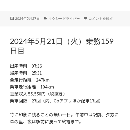
ce
w
n
有
b
itt
e
投
カ
2024年5月26日（日）乗務
2024年5月27日
タクシードライバー
コメントを残す
o
er
稿
テ
日:
ゴ
o
リ
k
ー
2024年5月21日（火）乗務159
日目
出庫時刻 07:36
帰庫時刻 25:31
全走行距離 247km
乗車走行距離 104km
営業収入 55,550円（税抜き）
乗車回数 27回（内、Goアプリほか配車17回）
特に印象に残ることの無い一日。午前中は駅前、夕方に
森の里、夜は駅前に戻って終電まで。