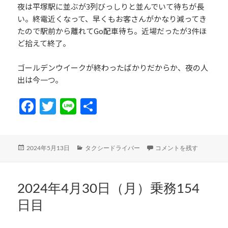
夜は平塚駅に並ぶが3列びっしりと並んでいて待ちが長
い。終電近くなって、早くもお客さんがかなり減ってき
たので駅前から離れてGo配車待ち。近場だったが3件ほ
ど拾えて終了。
ゴールデンウイークが終わったばかりだからか、夜の人
出は今一つ。
Fa
T
Li
共
ce
w
n
有
b
itt
e
投
カ
2024年5月9日（木）乗務1
2024年5月13日
タクシードライバー
コメントを残す
o
er
稿
テ
日:
ゴ
o
リ
k
ー
2024年4月30日（月）乗務154
日目