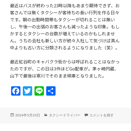
最近はバスが終わった23時以降もあまり期待できず、お
客さんでは無くタクシーが客待ちの長い行列を作る日々
です。朝の出勤時間帯もタクシーが切れることは無い
し、午後一の出張のお客さんも減ったような印象。もし
かするとタクシーの台数が増えているのかもしれませ
ん。うちの会社も新しい方が続々入社して気づけば真ん
中よりも古い方に分類されるようになりました（笑）。
最近紅谷町のキャバクラ街からは呼ばれることはなかっ
たのですが、この日は3件ほどGo配車が。茅ヶ崎円蔵、
山下で最後は寒川でそのまま帰庫となりました。
Fa
T
Li
共
ce
w
n
有
b
itt
e
投
カ
2024年5月21日（火）乗務
2024年5月23日
タクシードライバー
コメントを残す
o
er
稿
テ
日:
ゴ
o
リ