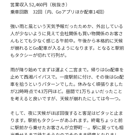
営業収入 52,460円（税抜き）
乗車回数 32回（内、Goアプリほか配車14回）
強い雨と風という天気予報だったためか、外出している
人が少ないように見えて会社関係も買い物関係のお客さ
んもとても少なく感じる午前中。午後から本格的に天候
が崩れるとGo配車が入るようになります。となると駅前
もタクシーが切れて行列が。
雨が降り始めてまずは運よく二宮まで。帰りはGo配車を
止めて西湘バイパスで。一度駅前に付け、その後はGo配
車を拾うというパターンでした。休みなく頑張りました
が22時時点で4.3万円ほど。昼間で1万ちょいだったこと
を考えると良いですが、天候が崩れたにしては今一つ。
そして、夜に天候がほぼ回復すると客足はピタッと止ま
ります。駅前もタクシーがあふれます。終電ちょっと前
に駅前から乗せたお客さんが立野町….。駅に戻っても相
当乗せるまで待ちそうなのでそのまま帰庫となりまし