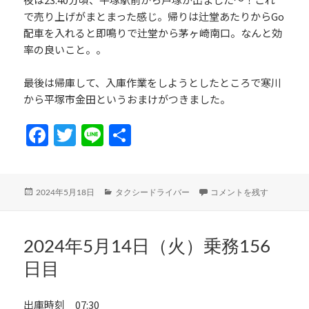
で売り上げがまとまった感じ。帰りは辻堂あたりからGo
配車を入れると即鳴りで辻堂から茅ヶ崎南口。なんと効
率の良いこと。。
最後は帰庫して、入庫作業をしようとしたところで寒川
から平塚市金田というおまけがつきました。
Fa
T
Li
共
ce
w
n
有
b
itt
e
投
カ
2024年5月16日（木）乗務
2024年5月18日
タクシードライバー
コメントを残す
o
er
稿
テ
日:
ゴ
o
リ
k
ー
2024年5月14日（火）乗務156
日目
出庫時刻 07:30