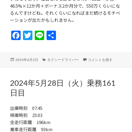
46.5%×12か月＋ボーナス2か月分で、550万くらいにな
るんですけどね。それくらいになればまだ続けるモチベ
ーションが出たかもしれません。
Fa
T
Li
共
ce
w
n
有
b
itt
e
投
カ
2024年5月31日（金）乗務1
2024年6月2日
タクシードライバー
コメントを残す
o
er
稿
テ
日:
ゴ
o
リ
k
ー
2024年5月28日（火）乗務161
日目
出庫時刻 07:45
帰庫時刻 25:03
全走行距離 196km
乗車走行距離 93km