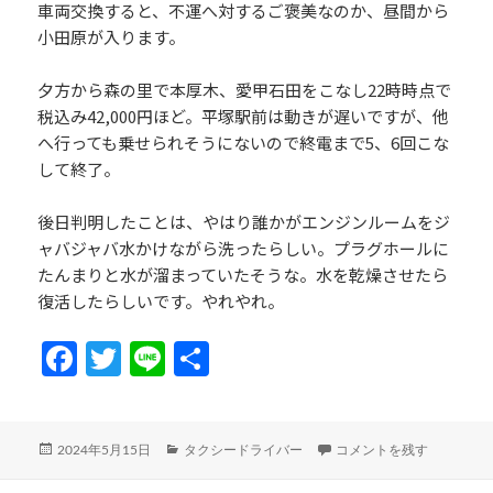
車両交換すると、不運へ対するご褒美なのか、昼間から
小田原が入ります。
夕方から森の里で本厚木、愛甲石田をこなし22時時点で
税込み42,000円ほど。平塚駅前は動きが遅いですが、他
へ行っても乗せられそうにないので終電まで5、6回こな
して終了。
後日判明したことは、やはり誰かがエンジンルームをジ
ャバジャバ水かけながら洗ったらしい。プラグホールに
たんまりと水が溜まっていたそうな。水を乾燥させたら
復活したらしいです。やれやれ。
Fa
T
Li
共
ce
w
n
有
b
itt
e
投
カ
2024年5月14日（火）乗務
2024年5月15日
タクシードライバー
コメントを残す
o
er
稿
テ
日:
ゴ