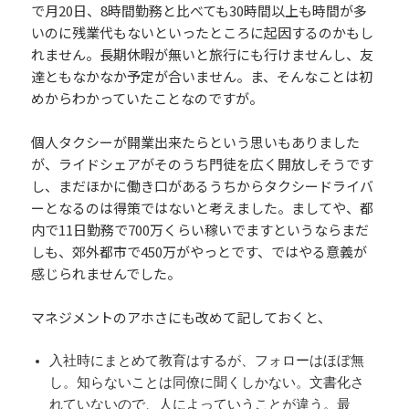
で月20日、8時間勤務と比べても30時間以上も時間が多
いのに残業代もないといったところに起因するのかもし
れません。長期休暇が無いと旅行にも行けませんし、友
達ともなかなか予定が合いません。ま、そんなことは初
めからわかっていたことなのですが。
個人タクシーが開業出来たらという思いもありました
が、ライドシェアがそのうち門徒を広く開放しそうです
し、まだほかに働き口があるうちからタクシードライバ
ーとなるのは得策ではないと考えました。ましてや、都
内で11日勤務で700万くらい稼いでますというならまだ
しも、郊外都市で450万がやっとです、ではやる意義が
感じられませんでした。
マネジメントのアホさにも改めて記しておくと、
入社時にまとめて教育はするが、フォローはほぼ無
し。知らないことは同僚に聞くしかない。文書化さ
れていないので、人によっていうことが違う。最