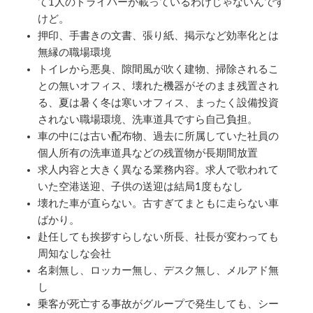
て1人のドライバーが載っているわけじゃないんです
けど。
押印、手書きの文書、張り紙、掲示など効率化とは
無縁の職場環境
トイレから悪臭、隙間風が吹く建物、掃除されるこ
との無いオフィス、壊れた機器がそのまま残置され
る、夏は暑く冬は寒いオフィス、まったく設備投資
されない職場環境、洗車道具ですら自己負担。
車の中には古い配布物、過去に所属していた社員の
個人所有の洗車道具などの残置物が長期間放置
求人内容と大きく異なる業務内容。求人で歌われて
いた空港送迎、子供の送迎は結局1度もなし
壊れた車が直らない。古すぎてまともに走らない車
ばかり。
赴任しても挨拶すらしない所長、社長が変わっても
周知なしな会社
名刺無し、ロッカー無し、デスク無し、メルアド無
し
乗客が死亡する事故がグループで発生しても、シー