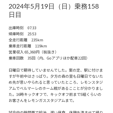
k
ー
2024年5月19日（日）乗務158
日目
出庫時刻 07:33
帰庫時刻 25:53
全走行距離 235km
乗車走行距離 119km
営業収入 65,360円（税抜き）
乗車回数 35回（内、Goアプリほか配車22回）
日曜日で期待していませんでした。案の定、駅に付けま
すが午前中はさっぱり。夕方の森の里も日曜日でないた
め先が思いやられると思っていたところ、レモンスタジ
アムでベルマーレのホーム戦があるこことが分かりまし
た。16時キックオフで、キックオフ前まで5組くらいの
お客さんをレモンガススタジアムまで。
試合中の時間帯で給油、遅い昼食、休憩を済ませて帰り