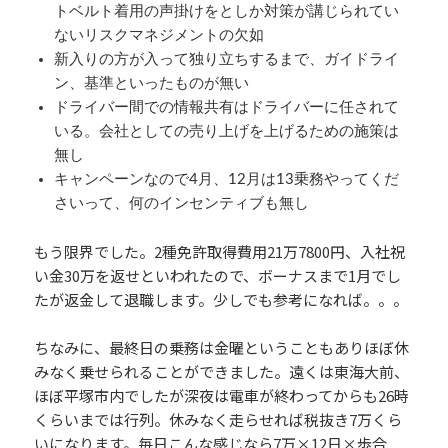
トベルト着用の声掛けをとしか対策が講じられてい
ないリスクマネジメントの欠如
新入りの方が入って独り立ちするまで、ガイドライ
ン、基準といったものが無い
ドライバー間での情報共有はドライバーに任されて
いる。会社としての売り上げを上げるための施策は
無し
キャンペーンなので4月、12月は13乗務やってくだ
さいって、何のインセンティブも無し
もう限界でした。2種免許取得費用21万7800円、入社祝
い金30万を返せといわれたので、ボーナスまで1月でし
たが返金して退職します。少しでも参考になれば。。。
ちなみに、最終日の乗務は金曜ということもありほぼ休
みなく乗せられることができました。遠くは東海大前、
ほぼ平塚市内でしたが深夜は電車が終わってからも26時
くらいまでは行列。休みなく走らせれば税抜き7万くら
いになります。毎日こんな感じなら7万×12日×歩合