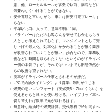
悪。他、ローカルルールが多数で駅前、病院などに
気兼ねなくつけることができない。
安全運航と言いながら、車には衝突回避ブレーキす
らない
平塚駅北口に入って、意味不明に1周。
ドライバーはただのお客さんを乗せてお金をもらう
人としか考えられておらず、マネジメントとして売
り上げの最大化、効率化にかかわることが無く業務
が改善されていくことが無い。歩合なので、業務改
善などに時間を取られたくないというのがドライバ
ー側の本音ですが、それではいつまでも旧態依然か
らの改善は望まれない。
洗車がドライバーの仕事とされるのが嫌だ。
LPGで給油タイミングにより営業に制約が生じる
燃費の悪いコンフォート（実燃費5～7㎞/lくらい）を
使えるからと延々と使い続ける。ハイブリッド車へ
切り替えれば数年で元が取れるはず。
無意味な給油時の燃費計算。交代勤務で給油間すべ