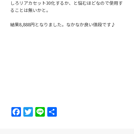
しろリアカセット30化するか、と悩むほどなので使用す
ることは無いかと。
結果8,888円となりました。なかなか良い値段です♪
Fa
T
Li
共
ce
w
n
有
b
itt
e