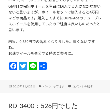
P-SL1ホイール
GIANTの完組ホイールを単品で購入する人はなかなかい
ないと思いますが、ホイールセットで購入すると4万円
ほどの商品です。購入してすぐにDura-Aceのチューブレ
スホイールを使用していたので程度は良いものだったと
思います。
結果、9,350円での落札となりました。悪くないです
ね。
10速ホイールを処分する時のご参考に。
Fa
T
Li
共
ce
w
n
有
b
itt
e
投
カ
シマノ10速GIANT P-SL1
2015年11月22日
パーツ
,
ヤフオク
コメントを残す
o
er
稿
テ
日:
ゴ
o
リ
k
ー
RD-3400：526円でした