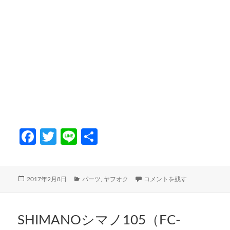
Fa
T
Li
共
ce
w
n
有
b
itt
e
投
カ
Shimano 105 5700を処分 に
2017年2月8日
パーツ
,
ヤフオク
コメントを残す
o
er
稿
テ
日:
ゴ
o
リ
k
ー
SHIMANOシマノ105（FC-