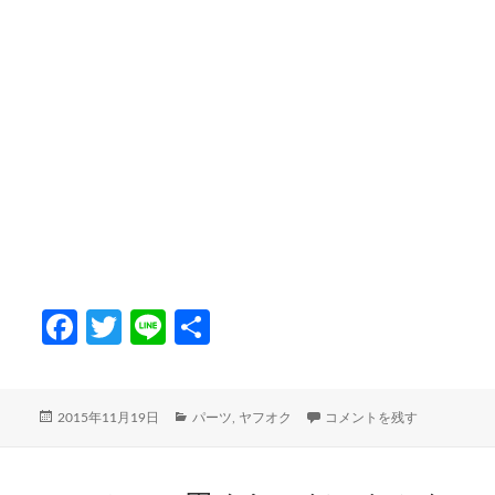
Fa
T
Li
共
ce
w
n
有
b
itt
e
投
カ
RD-3400：526円でした に
2015年11月19日
パーツ
,
ヤフオク
コメントを残す
o
er
稿
テ
日:
ゴ
o
リ