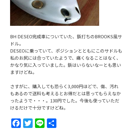
BH DESEO完成車についていた、鋲打ちのBROOKS風サ
ドル。
DESEOに乗っていて、ポジションとともにこのサドルも
私のお尻には合っていたようで、痛くなることはなく、
かなり気に入っていました。鋲はいらないなーとも思い
ますけどね。
さすがに、購入しても恐らく3,000円ほどで、傷、汚れ
もあるので送料も考えるとお得だとは思ってもらえなか
ったようで・・・。130円でした。今後も使っていただ
けるだけで十分ですけどね。
Fa
T
Li
共
ce
w
n
有