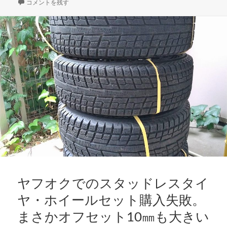
o
er
稿
ZRR80Gノアの売却その（１）～ヤフオク～ に
テ
コメントを残す
日:
ゴ
o
リ
k
ー
ヤフオクでのスタッドレスタイ
ヤ・ホイールセット購入失敗。
まさかオフセット10㎜も大きい