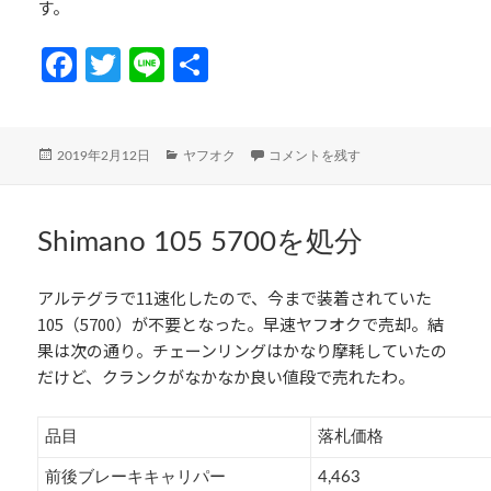
す。
Fa
T
Li
共
ce
w
n
有
b
itt
e
投
カ
大型の品物の為、ヤフオクでヤマト便
2019年2月12日
ヤフオク
コメントを残す
o
er
稿
テ
日:
ゴ
o
リ
k
ー
Shimano 105 5700を処分
アルテグラで11速化したので、今まで装着されていた
105（5700）が不要となった。早速ヤフオクで売却。結
果は次の通り。チェーンリングはかなり摩耗していたの
だけど、クランクがなかなか良い値段で売れたわ。
品目
落札価格
前後ブレーキキャリパー
4,463