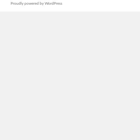
次ペー
Proudly powered by WordPress
ペ
ー
ジ
ジ
送
り