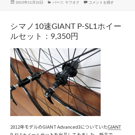
投
カ
SHIMANOシマノ105（FC-5
2015年11月22日
パーツ
,
ヤフオク
コメントを残す
o
er
稿
テ
日:
ゴ
o
リ
k
ー
シマノ10速GIANT P-SL1ホイー
ルセット：9,350円
2012年モデルのGIANT Advanced3についていた
GIANT
セットを出品してみました。新品で、