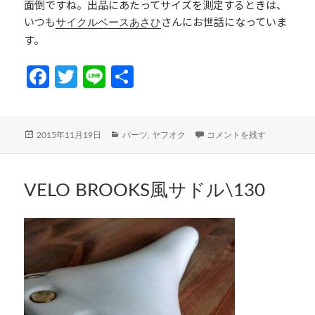
面倒ですね。出品にあたってサイズを測定するときは、
いつも
さんにお世話になっていま
サイクルベースあさひ
す。
Fa
T
Li
共
ce
w
n
有
b
itt
e
投
カ
ステム 500円くらいだったか
2015年11月19日
パーツ
,
ヤフオク
コメントを残す
o
er
稿
テ
日:
ゴ
o
リ
k
ー
VELO BROOKS風サドル\130