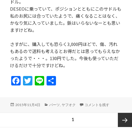
ドル。
DESEOに乗っていて、ポジションとともにこのサドルも
私のお尻には合っていたようで、痛くなることはなく、
かなり気に入っていました。鋲はいらないなーとも思い
ますけどね。
さすがに、購入しても恐らく3,000円ほどで、傷、汚れ
もあるので送料も考えるとお得だとは思ってもらえなか
ったようで・・・。130円でした。今後も使っていただ
けるだけで十分ですけどね。
Fa
T
Li
共
ce
w
n
有
b
itt
e
投
カ
VELO BROOKS風サドル\130
2015年11月4日
パーツ
,
ヤフオク
コメントを残す
o
er
稿
テ
投
日:
ゴ
o
ページ
1
リ
稿
k
ー
の