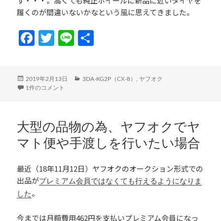
す・・・。高くても純正ホイールに新品に近いタイヤを
履くのが間違いないかなという風に思えてきました。
Fa
T
Li
共
ce
w
n
有
b
itt
e
投
カ
2019年2月13日
3DA-KG2P（CX-8）
,
ヤフオク
o
er
稿
ヤフオクでのスタッドレスタイヤ・ホイールセット購入失敗。まさかオフセ
テ
1件のコメント
日:
ゴ
o
リ
k
ー
大型の品物の為、ヤフオクでヤ
マト便や手渡しを行いたい場合
最近（18年11月12日）ヤフオクのオークション形式での
出品が
プレミアム会員ではなくても行えるようになりま
。
した
今までは月額費用462円を支払いプレミアム会員になっ