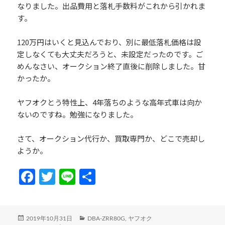
なりました。出品費用と落札手数料がこれから引かれま
す。
120万円はいくと見込んでおり、別に最低落札価格は設
定しなくても大丈夫だろうと、未設定だったのです。ご
めんなさい、オークション終了直後に削除しました。甘
かったか。
ヤフオクとう特性上、4年落ちのような高年式車は向か
ないのですね。勉強になりました。
さて、オークション代行か、買取専門か、どこで売却し
ようか。
Fa
T
Li
共
ce
w
n
有
b
itt
e
投
カ
2019年10月31日
DBA-ZRR80G
,
ヤフオク