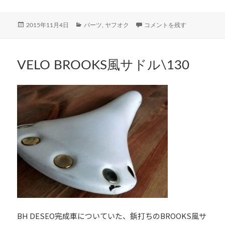
b
itt
e
投
カ
VELO BROOKS風サドル\130
2015年11月4日
パーツ
,
ヤフオク
コメントを残す
o
er
稿
テ
日:
ゴ
o
リ
k
ー
VELO BROOKS風サドル\130
BH DESEO完成車についていた、鋲打ちのBROOKS風サ