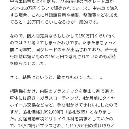
中古車価格だと4年落ち、7万㎞前後の同グレード車が
140～180万円くらいで販売されています。中古車で購入
する場合、これに登録諸費用や補償、整備費などを加え
てると＋20万円くらいになるのが一般的です。
なので、個人間売買ならもしかして150万円くらい行く
のでは？と考えてしまったわけです。たまたまちょっと
前に同年式、同グレードの車が出品されており、若干走
行距離は短いものの150万円で落札されていたのも期待
を膨らませました。
さて、結果はというと、散々なものでした。。。
掃除機をかけ、内装のプラスチックを艶出し剤で磨き、
車体には磨き＋ガラスコーティング、4か月前にタイヤ
ホイール交換などなど、手間暇かけてきれいにしたので
すが、落札価格1,092,000円（落札数65）となりまし
た。別途自動車税とリサイクル料を請求としていたの
で、25,570円がプラスされ、1,117,570円の受け取りと